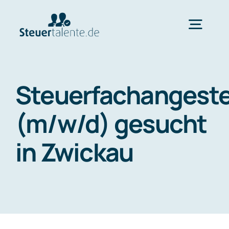
Skip
to
Togg
content
Navig
Home
Steuerfachangeste
Wechsel
(m/w/d) gesucht
in Zwickau
Ablauf
FAQ
Über uns