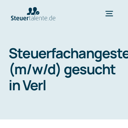
Skip
to
Togg
content
Navig
Home
Steuerfachangeste
Wechsel
(m/w/d) gesucht
in Verl
Ablauf
FAQ
Über uns