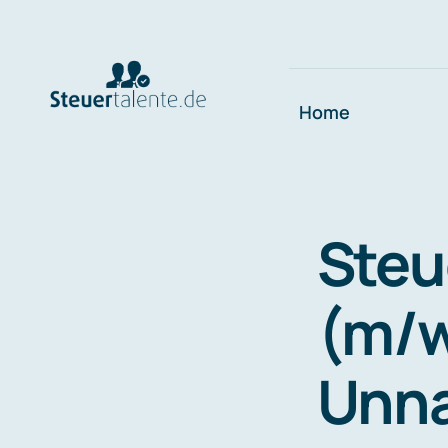
Skip
to
content
Home
Steu
(m/w
Unn