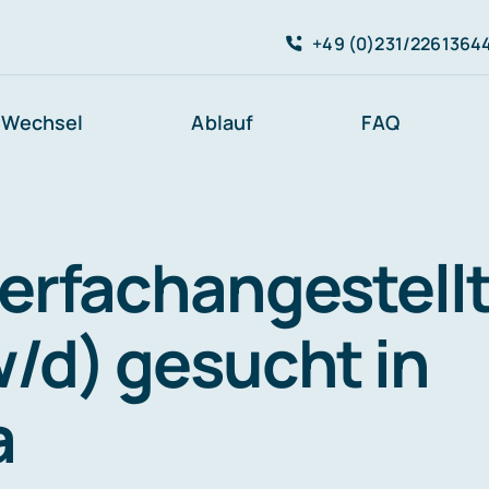
+49 (0)231/2261364
Wechsel
Ablauf
FAQ
erfachangestell
/d) gesucht in
a