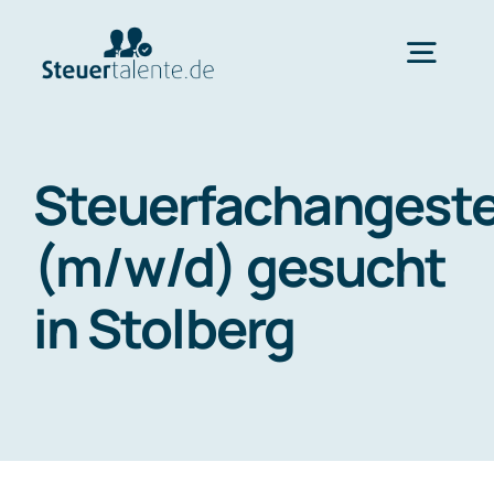
Skip
to
Togg
content
Navig
Home
Steuerfachangeste
Wechsel
(m/w/d) gesucht
in Stolberg
Ablauf
FAQ
Über uns