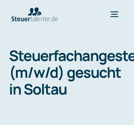
Skip
to
Togg
content
Navig
Home
Steuerfachangeste
Wechsel
(m/w/d) gesucht
in Soltau
Ablauf
FAQ
Über uns