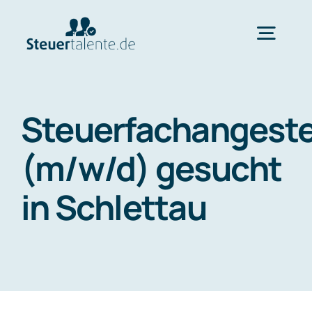
Skip
to
Togg
content
Navig
Home
Steuerfachangeste
Wechsel
(m/w/d) gesucht
in Schlettau
Ablauf
FAQ
Über uns