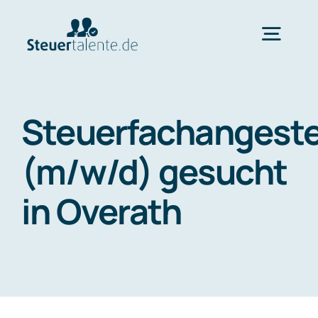
Skip
to
Togg
content
Navig
Home
Steuerfachangeste
Wechsel
(m/w/d) gesucht
in Overath
Ablauf
FAQ
Über uns