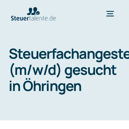
Skip
to
Togg
content
Navig
Home
Steuerfachangeste
Wechsel
(m/w/d) gesucht
in Öhringen
Ablauf
FAQ
Über uns