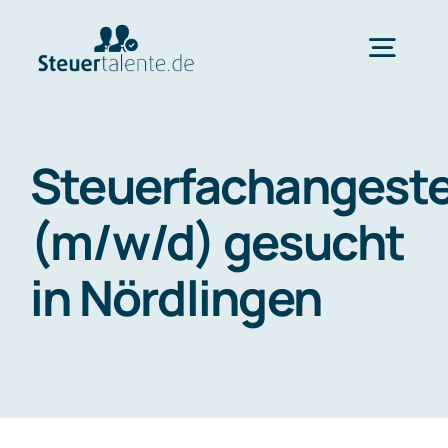
Skip
to
Togg
content
Navig
Home
Steuerfachangeste
Wechsel
(m/w/d) gesucht
in Nördlingen
Ablauf
FAQ
Über uns