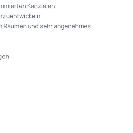
enommierten Kanzleien
terzuentwickeln
en Räumen und sehr angenehmes
gen