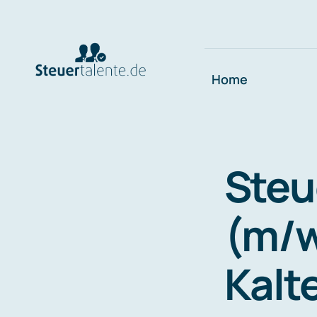
Skip
to
content
Home
Steu
(m/w
Kalt