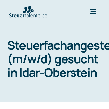
Skip
to
Togg
content
Navig
Home
Steuerfachangeste
Wechsel
(m/w/d) gesucht
in Idar-Oberstein
Ablauf
FAQ
Über uns