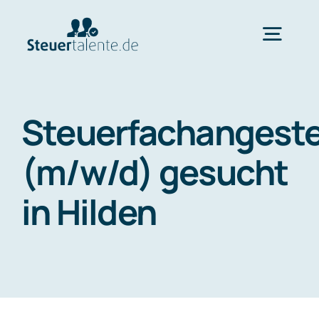
Skip
to
Togg
content
Navig
Home
Steuerfachangeste
Wechsel
(m/w/d) gesucht
in Hilden
Ablauf
FAQ
Über uns