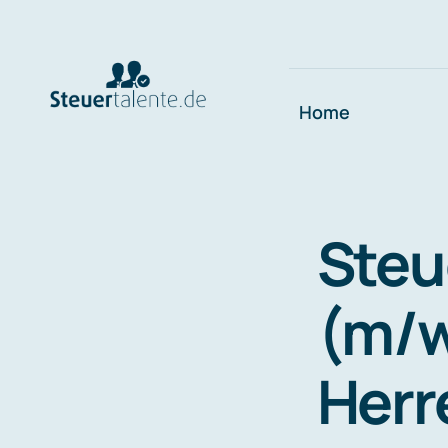
Skip
to
content
Home
Steu
(m/w
Herr