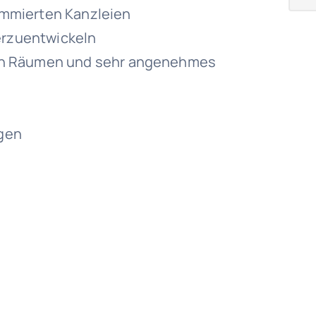
enommierten Kanzleien
terzuentwickeln
en Räumen und sehr angenehmes
gen