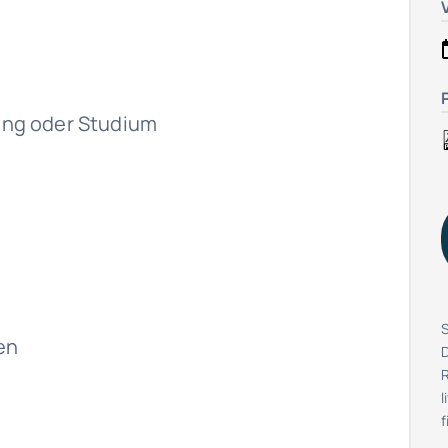
ng oder Studium
S
en
R
l
f