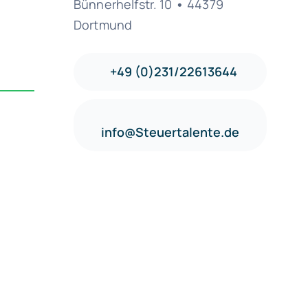
Bünnerhelfstr. 10
•
44379
Dortmund
+49 (0)231/22613644
info@Steuertalente.de