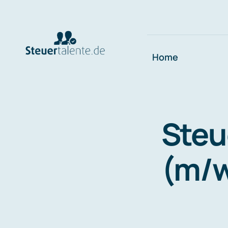
Skip
to
content
Home
Steu
(m/w