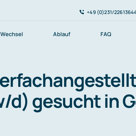
+49 (0)231/2261364
Wechsel
Ablauf
FAQ
erfachangestell
/d) gesucht in G