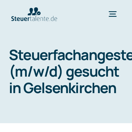
Skip
to
Togg
content
Navig
Home
Steuerfachangeste
Wechsel
(m/w/d) gesucht
in Gelsenkirchen
Ablauf
FAQ
Über uns