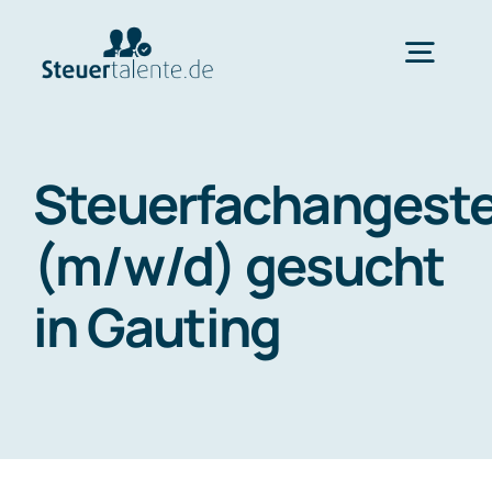
Skip
to
Togg
content
Navig
Home
Steuerfachangeste
Wechsel
(m/w/d) gesucht
in Gauting
Ablauf
FAQ
Über uns