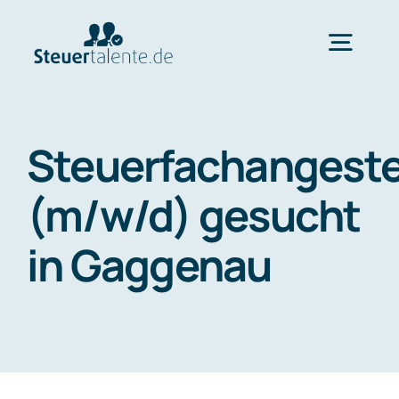
Skip
to
Togg
content
Navig
Home
Steuerfachangeste
Wechsel
(m/w/d) gesucht
in Gaggenau
Ablauf
FAQ
Über uns