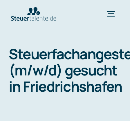
Skip
to
Togg
content
Navig
Home
Steuerfachangeste
Wechsel
(m/w/d) gesucht
in Friedrichshafen
Ablauf
FAQ
Über uns