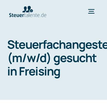
Skip
to
Togg
content
Navig
Home
Steuerfachangeste
Wechsel
(m/w/d) gesucht
in Freising
Ablauf
FAQ
Über uns