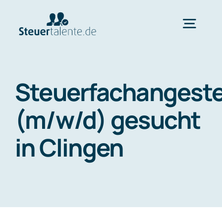
Skip
to
Togg
content
Navig
Home
Steuerfachangeste
Wechsel
(m/w/d) gesucht
in Clingen
Ablauf
FAQ
Über uns