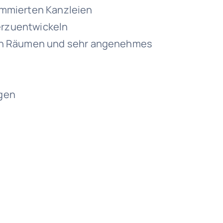
enommierten Kanzleien
terzuentwickeln
en Räumen und sehr angenehmes
gen