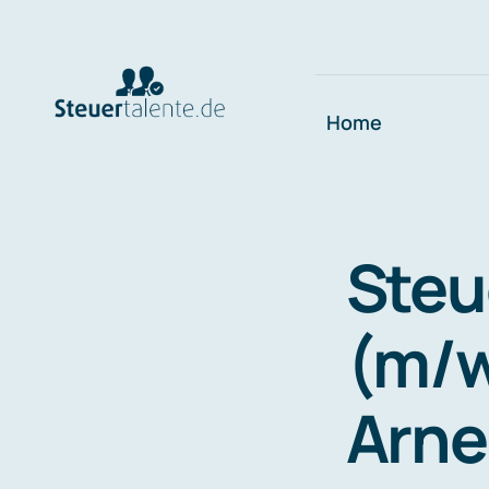
Skip
to
content
Home
Steu
(m/w
Arne