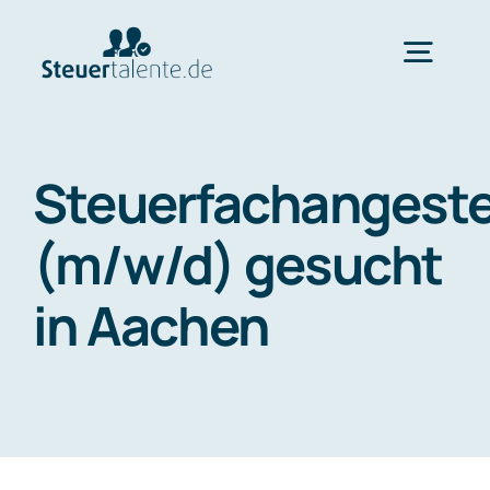
Skip
to
Togg
content
Navig
Home
Steuerfachangeste
Wechsel
(m/w/d) gesucht
in Aachen
Ablauf
FAQ
Über uns